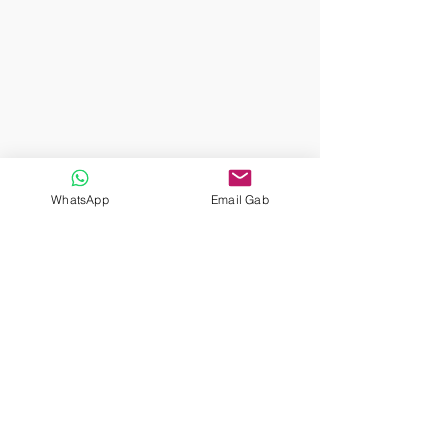
WhatsApp
Email Gab
© 2024 por Luiz Octávio O. Saboia.