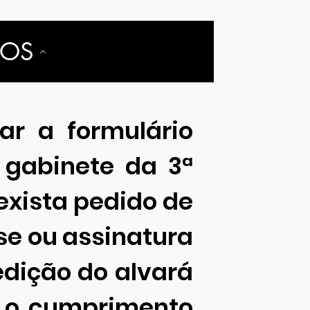
DOS
ar a formulário
o gabinete da 3ª
exista pedido de
se ou assinatura
edição do alvará
e o cumprimento