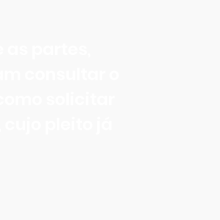
 as partes,
am consultar o
omo solicitar
cujo pleito já