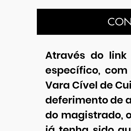
CONS
Através do link
específico, com
Vara Cível de Cu
deferimento de a
do magistrado, o
já tenha sido a