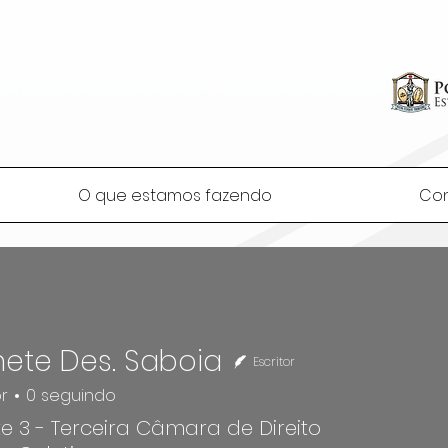
O que estamos fazendo
Co
ete Des. Saboia
Escritor
r
0
seguindo
e 3 - Terceira Câmara de Direito