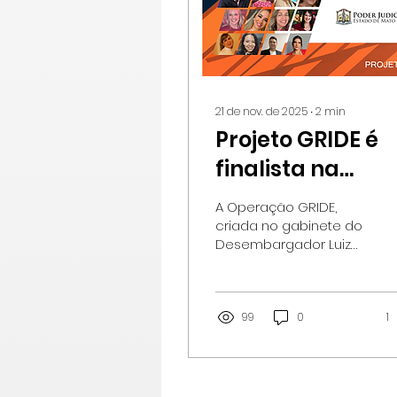
21 de nov. de 2025
∙
2
min
Projeto GRIDE é
finalista na
categoria
A Operação GRIDE,
Inovação na
criada no gabinete do
Desembargador Luiz
Gestão do Prêm
Octávio Oliveira Saboia
Judiciário
Ribeiro, foi selecionada
como finalista do
Exponencial 202
Prêmio de Inovação do
99
0
1
Judiciário Exponencial
(J.Ex) 2025, na
categoria Inovação na
Gestão, uma das mais