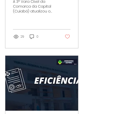
A 3ª Vara Cível da
redes sociais
Comarca da Capital
(Cuiabá) atualizou o
hotsite oficial da
unidade
(https://www.3varacivelcuiaba.com/)
com a intenção...
29
0