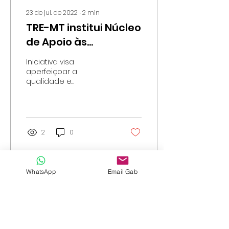
23 de jul. de 2022
∙
2
min
TRE-MT institui Núcleo
de Apoio às
Atividades
Iniciativa visa
Jurisdicionais
aperfeiçoar a
qualidade e
Eleitorais
celeridade da
prestação jurisdicional
da 1ª instância
2
0
WhatsApp
Email Gab