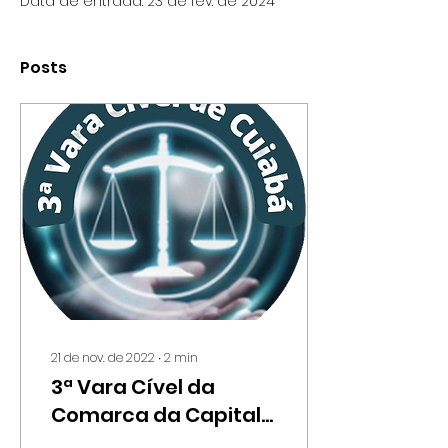
Data de entrada: 23 de fev. de 2024
Posts
21 de nov. de 2022
∙
2
min
3ª Vara Cível da
Comarca da Capital
atualiza site e divulga