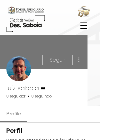
Mais ações
Seguir
Administrador
luiz saboia
0 seguidor
0 seguindo
Profile
Perfil