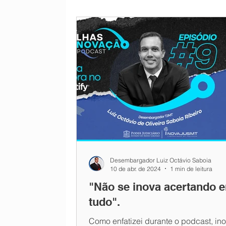
Capacitação
Desembargador Luiz Octávio Saboia
10 de abr. de 2024
1 min de leitura
"Não se inova acertando 
tudo".
Como enfatizei durante o podcast, ino