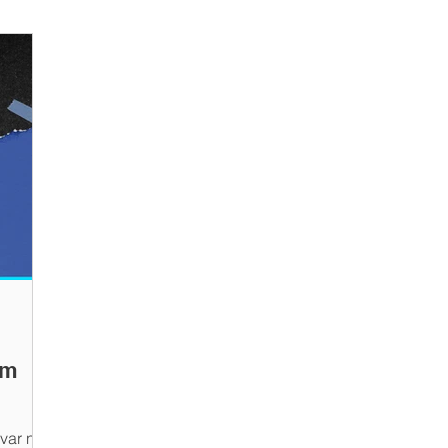
em
var no